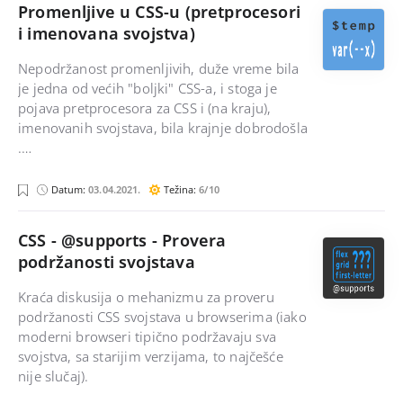
s
Promenljive u CSS-u (pretprocesori
c
i imenovana svojstva)
r
i
p
Nepodržanost promenljivih, duže vreme bila
t
je jedna od većih "boljki" CSS-a, i stoga je
pojava pretprocesora za CSS i (na kraju),
imenovanih svojstava, bila krajnje dobrodošla
.…
c
Datum:
03.04.2021.
Težina:
6/10
s
s
CSS - @supports - Provera
podržanosti svojstava
Kraća diskusija o mehanizmu za proveru
podržanosti CSS svojstava u browserima (iako
moderni browseri tipično podržavaju sva
svojstva, sa starijim verzijama, to najčešće
nije slučaj).