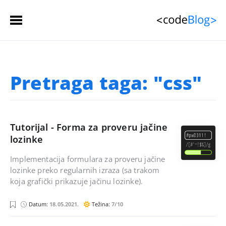
Početna stranica
Pretraga taga: "css"
Članci
 (spisak)
Sačuvani članci
Tutorijal - Forma za proveru jačine
Kontakt
lozinke
Implementacija formulara za proveru jačine
lozinke preko regularnih izraza (sa trakom
koja grafički prikazuje jačinu lozinke).
j
c
Datum:
18.05.2021.
Težina:
7/10
a
s
v
s
a