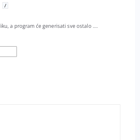
,
/
u, a program će generisati sve ostalo ....