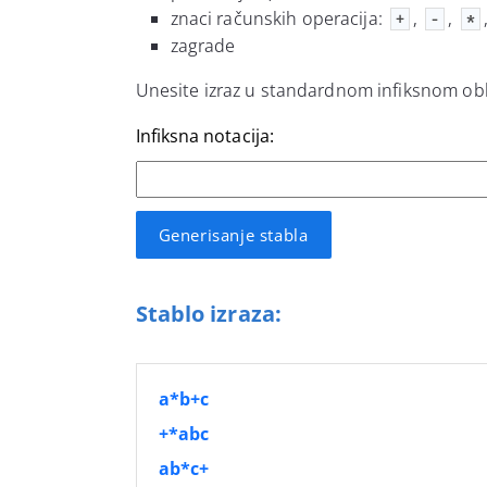
znaci računskih operacija:
,
,
+
-
*
zagrade
Unesite izraz u standardnom infiksnom oblik
Infiksna notacija:
Stablo izraza:
a*b+c
+*abc
ab*c+