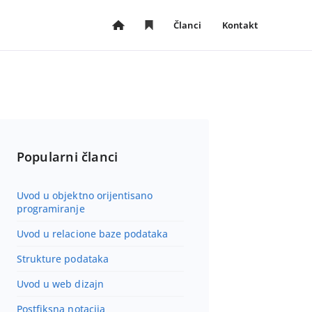
Članci
Kontakt
P
S
 (spisak)
o
a
č
č
e
u
t
v
n
a
a
n
s
i
Popularni članci
t
č
r
l
a
a
Uvod u objektno orijentisano
n
n
programiranje
i
c
c
i
Uvod u relacione baze podataka
a
Strukture podataka
Uvod u web dizajn
Postfiksna notacija