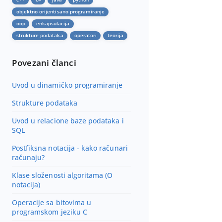
I
objektno orijentisano programiranje
Č
oop
enkapsulacija
L
strukture podataka
operatori
teorija
A
N
Povezani članci
C
I
Uvod u dinamičko programiranje
Strukture podataka
Uvod u relacione baze podataka i
SQL
Postfiksna notacija - kako računari
računaju?
Klase složenosti algoritama (O
notacija)
Operacije sa bitovima u
programskom jeziku C