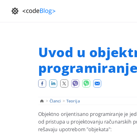
Uvod u objekt
programiranj
>
Članci
>
Teorija
Objektno orijentisano programiranje je je
od pristupa u projektovanju računarskih 
rešavaju upotrebom "objekata":