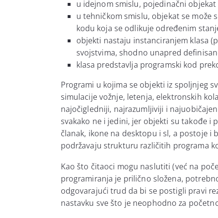
u idejnom smislu, pojedinačni objeka
u tehničkom smislu, objekat se može s
kodu koja se odlikuje određenim stan
objekti nastaju instanciranjem klasa 
svojstvima, shodno unapred definisa
klasa predstavlja programski kod prek
Programi u kojima se objekti iz spoljnjeg s
simulacije vožnje, letenja, elektronskih kola
najočigledniji, najrazumljiviji i najuobičaje
svakako ne i jedini, jer objekti su takođe 
članak, ikone na desktopu i sl, a postoje i
b
podržavaju strukturu različitih programa k
Kao što čitaoci mogu naslutiti (već na poč
programiranja je prilično složena, potrebno j
odgovarajući trud da bi se postigli pravi r
nastavku sve što je neophodno za početno 