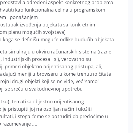
t predstavlja određeni aspekt konkretnog problema
hvatiti kao funkcionalna celina u programskom
jem i ponašanjem
(postupak izvođenja objekata sa konkretnim
nom planu mogućih svojstava)
o koga se definišu moguće odlike budućih objekata
veta simuliraju u okviru računarskih sistema (razne
, industrijskih procesa i sl), verovatno su
niji primeri objektno orijentisanog pristupa, ali,
i padajući meniji u browseru u kome trenutno čitate
rojni
drugi objekti koji se ne vide, već
'samo'
oji se sreću u svakodnevnoj upotrebi.
etku), tematika objektno orijentisanog
e pristupiti joj na ozbiljan način i uložiti
ezultati, i stoga ćemo se potruditi da predočimo u
razumevanje ....